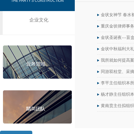
THE PARTY'S CONSTRUCTION
金状女神节 春水
企业文化
重庆金状律师事
金状圣诞夜---盲
金状中秋福利大
我所就如何提高
同游双桂堂、采
李平主任组织本
杨才静主任组织
黄南贲主任拟组